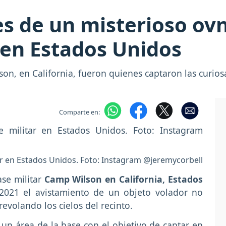
s de un misterioso ov
 en Estados Unidos
on, en California, fueron quienes captaron las curio
Comparte en:
r en Estados Unidos. Foto: Instagram @jeremycorbell
ase militar
Camp Wilson en California, Estados
 2021 el avistamiento de un objeto volador no
evolando los cielos del recinto.
n un área de la base con el objetivo de captar en