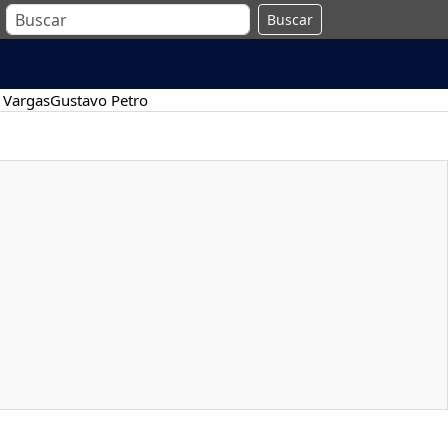
Buscar
 Vargas
Gustavo Petro