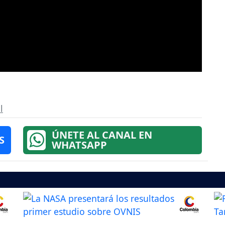
l
ÚNETE AL CANAL EN
S
WHATSAPP