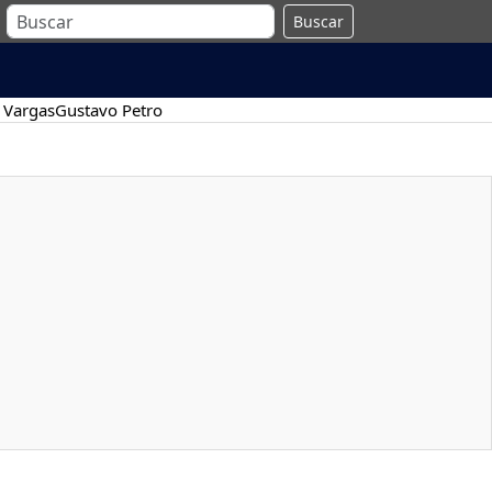
Buscar
 Vargas
Gustavo Petro