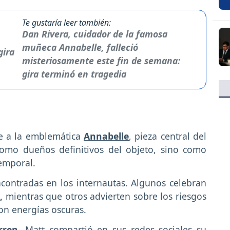
Te gustaría leer también:
Dan Rivera, cuidador de la famosa
muñeca Annabelle, falleció
misteriosamente este fin de semana:
gira terminó en tragedia
ye a la emblemática
Annabelle
, pieza central del
omo dueños definitivos del objeto, sino como
temporal.
ontradas en los internautas. Algunos celebran
l,
mientras que otros advierten sobre los riesgos
con energías oscuras.
rren
, Matt compartió en sus redes sociales su