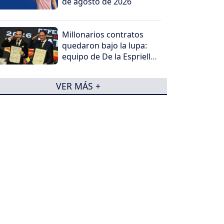
de agosto de 2026
Millonarios contratos
quedaron bajo la lupa:
equipo de De la Espriella
acudió a Procuraduría y
Contraloría
VER MÁS +