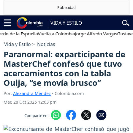
VIDA Y ESTILO
e la Espriella
Vuelta a Colombia
Jorge Alfredo Vargas
Gustavo Petr
Vida y Estilo
Noticias
Paranormal: exparticipante de
MasterChef confesó que tuvo
acercamientos con la tabla
Ouija, “se movía brusco”
Por:
Alexandra Méndez
• Colombia.com
Mar, 28 Oct 2025 12:03 pm
Comparte en: