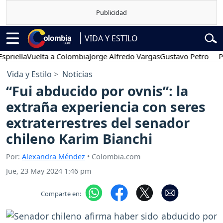
VIDA Y ESTILO
a
Vuelta a Colombia
Jorge Alfredo Vargas
Gustavo Petro
Posesión
Vida y Estilo
Noticias
“Fui abducido por ovnis”: la
extraña experiencia con seres
extraterrestres del senador
chileno Karim Bianchi
Por:
Alexandra Méndez
• Colombia.com
Jue, 23 May 2024 1:46 pm
Comparte en: