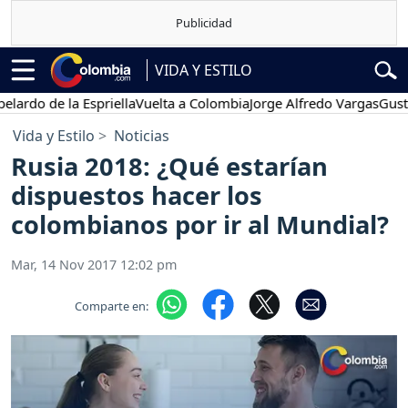
VIDA Y ESTILO
o de la Espriella
Vuelta a Colombia
Jorge Alfredo Vargas
Gustavo P
Vida y Estilo
Noticias
Rusia 2018: ¿Qué estarían
dispuestos hacer los
colombianos por ir al Mundial?
Mar, 14 Nov 2017 12:02 pm
Comparte en: