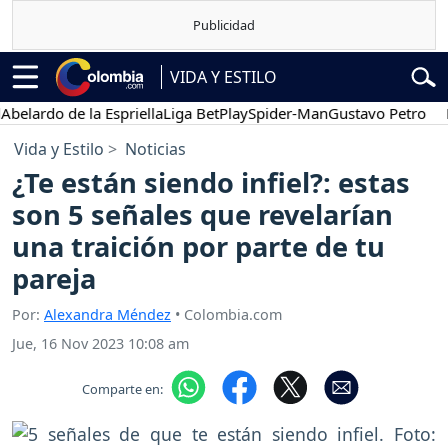
VIDA Y ESTILO
ardo de la Espriella
Liga BetPlay
Spider-Man
Gustavo Petro
Poses
Vida y Estilo
Noticias
¿Te están siendo infiel?: estas
son 5 señales que revelarían
una traición por parte de tu
pareja
Por:
Alexandra Méndez
• Colombia.com
Jue, 16 Nov 2023 10:08 am
Comparte en: