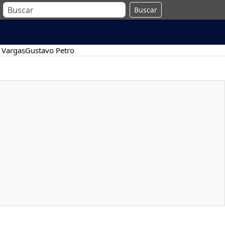
Buscar
 Vargas
Gustavo Petro