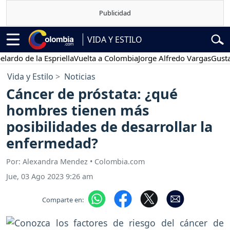
VIDA Y ESTILO
o de la Espriella
Vuelta a Colombia
Jorge Alfredo Vargas
Gustavo P
Vida y Estilo
Noticias
Cáncer de próstata: ¿qué
hombres tienen más
posibilidades de desarrollar la
enfermedad?
Por: Alexandra Mendez • Colombia.com
Jue, 03 Ago 2023 9:26 am
Comparte en: