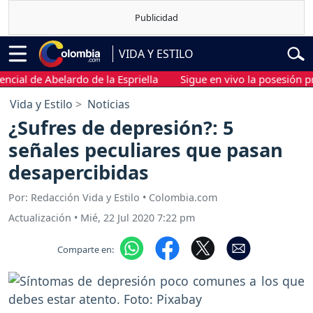
VIDA Y ESTILO
 de Abelardo de la Espriella
Sigue en vivo la posesión preside
Vida y Estilo
Noticias
¿Sufres de depresión?: 5
señales peculiares que pasan
desapercibidas
Por: Redacción Vida y Estilo • Colombia.com
Actualización
•
Mié, 22 Jul 2020 7:22 pm
Comparte en: