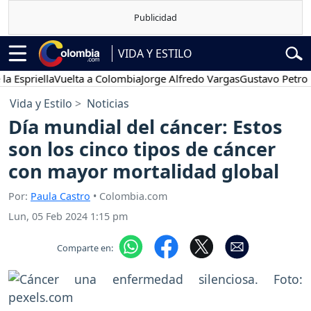
VIDA Y ESTILO
riella
Vuelta a Colombia
Jorge Alfredo Vargas
Gustavo Petro
Pos
Vida y Estilo
Noticias
Día mundial del cáncer: Estos
son los cinco tipos de cáncer
con mayor mortalidad global
Por:
Paula Castro
• Colombia.com
Lun, 05 Feb 2024 1:15 pm
Comparte en: