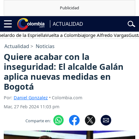
ACTUALIDAD
 de la Espriella
Vuelta a Colombia
Jorge Alfredo Vargas
Gustavo P
Actualidad
Noticias
Quiere acabar con la
inseguridad: El alcalde Galán
aplica nuevas medidas en
Bogotá
Por:
Daniel Gonzalez
• Colombia.com
Mar, 27 Feb 2024 11:03 pm
Comparte en: