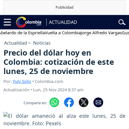
ACTUALIDAD
o de la Espriella
Vuelta a Colombia
Jorge Alfredo Vargas
Gustavo P
Actualidad
Noticias
Precio del dólar hoy en
Colombia: cotización de este
lunes, 25 de noviembre
Por:
Yuly Solis
• Colombia.com
Actualización
•
Lun, 25 Nov 2024 8:37 am
Comparte en: