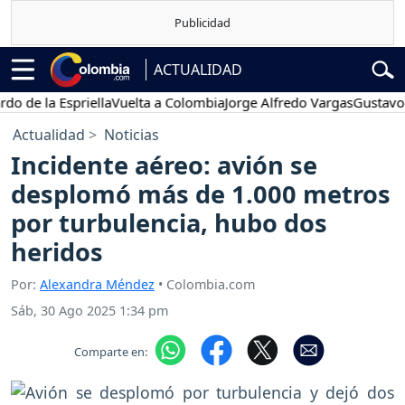
ACTUALIDAD
 la Espriella
Vuelta a Colombia
Jorge Alfredo Vargas
Gustavo Petr
Actualidad
Noticias
Incidente aéreo: avión se
desplomó más de 1.000 metros
por turbulencia, hubo dos
heridos
Por:
Alexandra Méndez
• Colombia.com
Sáb, 30 Ago 2025 1:34 pm
Comparte en: