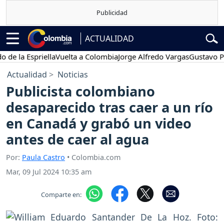
ACTUALIDAD
a Espriella
Vuelta a Colombia
Jorge Alfredo Vargas
Gustavo Petro
Actualidad
Noticias
Publicista colombiano
desaparecido tras caer a un río
en Canadá y grabó un video
antes de caer al agua
Por:
Paula Castro
• Colombia.com
Mar, 09 Jul 2024 10:35 am
Comparte en: