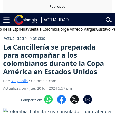
ACTUALIDAD
 Espriella
Vuelta a Colombia
Jorge Alfredo Vargas
Gustavo Petro
Actualidad
Noticias
La Cancillería se preparada
para acompañar a los
colombianos durante la Copa
América en Estados Unidos
Por:
Yuly Solis
• Colombia.com
Actualización
•
Jue, 20 Jun 2024 5:57 pm
Comparte en: