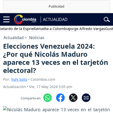
ACTUALIDAD
o de la Espriella
Vuelta a Colombia
Jorge Alfredo Vargas
Gustavo P
Actualidad
Noticias
Elecciones Venezuela 2024:
¿Por qué Nicolás Maduro
aparece 13 veces en el tarjetón
electoral?
Por:
Yuly Solis
• Colombia.com
Actualización
•
Vie, 17 May 2024 5:05 pm
Comparte en: