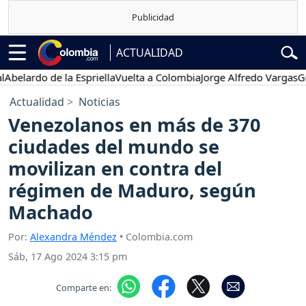
ACTUALIDAD
rdo de la Espriella
Vuelta a Colombia
Jorge Alfredo Vargas
Gustav
Actualidad
Noticias
Venezolanos en más de 370
ciudades del mundo se
movilizan en contra del
régimen de Maduro, según
Machado
Por:
Alexandra Méndez
• Colombia.com
Sáb, 17 Ago 2024 3:15 pm
Comparte en: