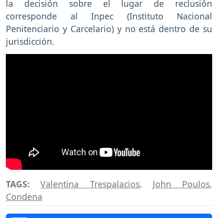
la decisión sobre el lugar de reclusión
corresponde al Inpec (Instituto Nacional
Penitenciario y Carcelario) y no está dentro de su
jurisdicción.
TAGS:
Valentina Trespalacios
,
John Poulos
,
Condena