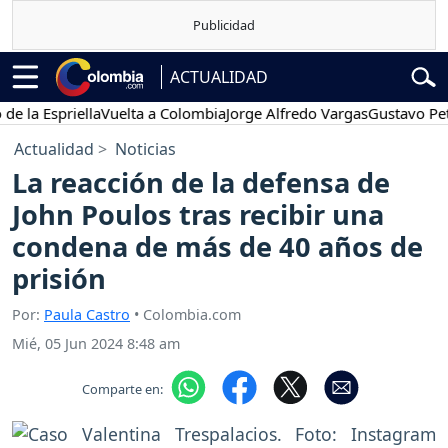
ACTUALIDAD
a Espriella
Vuelta a Colombia
Jorge Alfredo Vargas
Gustavo Petro
Actualidad
Noticias
La reacción de la defensa de
John Poulos tras recibir una
condena de más de 40 años de
prisión
Por:
Paula Castro
• Colombia.com
Mié, 05 Jun 2024 8:48 am
Comparte en: