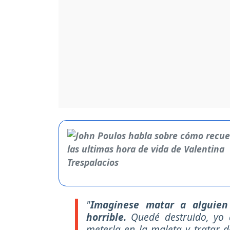
"
Imagínese matar a alguie
horrible.
Quedé destruido, yo 
meterla en la maleta y tratar d