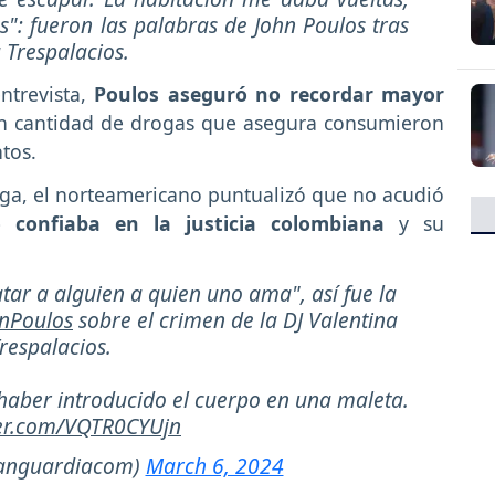
: fueron las palabras de John Poulos tras
 Trespalacios.
ntrevista,
Poulos aseguró no recordar mayor
n cantidad de drogas que asegura consumieron
ntos.
uga, el norteamericano puntualizó que no acudió
 confiaba en la justicia colombiana
y su
ar a alguien a quien uno ama", así fue la
nPoulos
sobre el crimen de la DJ Valentina
respalacios.
 haber introducido el cuerpo en una maleta.
ter.com/VQTR0CYUjn
anguardiacom)
March 6, 2024