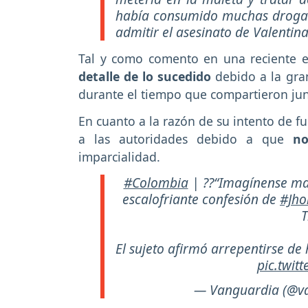
había consumido muchas drogas"
admitir el asesinato de Valentina
Tal y como comento en una reciente e
detalle de lo sucedido
debido a la gra
durante el tiempo que compartieron ju
En cuanto a la razón de su intento de f
a las autoridades debido a que
no
imparcialidad.
#Colombia
| ??“Imagínense mat
escalofriante confesión de
#Jho
T
El sujeto afirmó arrepentirse de
pic.twit
— Vanguardia (@v