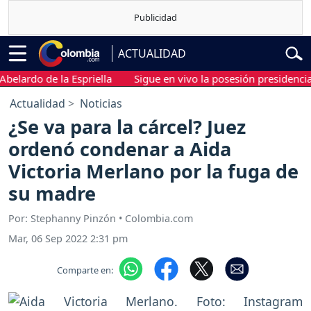
ACTUALIDAD
do de la Espriella
Sigue en vivo la posesión presidencial de A
Actualidad
Noticias
¿Se va para la cárcel? Juez
ordenó condenar a Aida
Victoria Merlano por la fuga de
su madre
Por: Stephanny Pinzón • Colombia.com
Mar, 06 Sep 2022 2:31 pm
Comparte en: