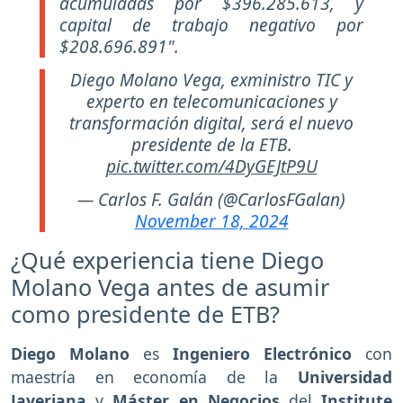
acumuladas por $396.285.613, y
capital de trabajo negativo por
$208.696.891".
Diego Molano Vega, exministro TIC y
experto en telecomunicaciones y
transformación digital, será el nuevo
presidente de la ETB.
pic.twitter.com/4DyGEJtP9U
— Carlos F. Galán (@CarlosFGalan)
November 18, 2024
¿Qué experiencia tiene Diego
Molano Vega antes de asumir
como presidente de ETB?
Diego Molano
es
Ingeniero Electrónico
con
maestría en economía de la
Universidad
Javeriana
y
Máster en Negocios
del
Institute