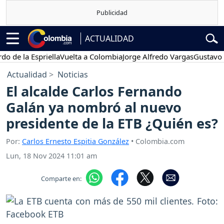
ACTUALIDAD
la Espriella
Vuelta a Colombia
Jorge Alfredo Vargas
Gustavo Petro
Actualidad
Noticias
El alcalde Carlos Fernando
Galán ya nombró al nuevo
presidente de la ETB ¿Quién es?
Por:
Carlos Ernesto Espitia González
• Colombia.com
Lun, 18 Nov 2024 11:01 am
Comparte en: