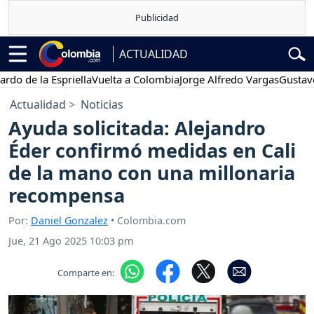
ACTUALIDAD
 la Espriella
Vuelta a Colombia
Jorge Alfredo Vargas
Gustavo Petr
Actualidad
Noticias
Ayuda solicitada: Alejandro
Éder confirmó medidas en Cali
de la mano con una millonaria
recompensa
Por:
Daniel Gonzalez
• Colombia.com
Jue, 21 Ago 2025 10:03 pm
Comparte en: