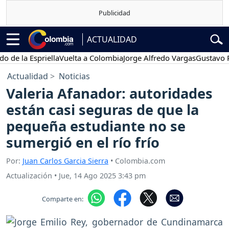
ACTUALIDAD
la Espriella
Vuelta a Colombia
Jorge Alfredo Vargas
Gustavo Petro
Actualidad
Noticias
Valeria Afanador: autoridades
están casi seguras de que la
pequeña estudiante no se
sumergió en el río frío
Por:
Juan Carlos Garcia Sierra
• Colombia.com
Actualización
•
Jue, 14 Ago 2025 3:43 pm
Comparte en: