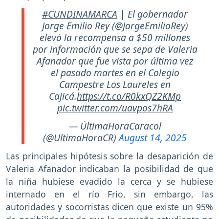
#CUNDINAMARCA
| El gobernador
Jorge Emilio Rey (
@JorgeEmilioRey
)
elevó la recompensa a $50 millones
por información que se sepa de Valeria
Afanador que fue vista por última vez
el pasado martes en el Colegio
Campestre Los Laureles en
Cajicá.
https://t.co/R0kxQZ2KMp
pic.twitter.com/uavpos7hRA
— ÚltimaHoraCaracol
(@UltimaHoraCR)
August 14, 2025
Las principales hipótesis sobre la desaparición de
Valeria Afanador indicaban la posibilidad de que
la niña hubiese evadido la cerca y se hubiese
internado en el río Frío, sin embargo, las
autoridades y socorristas dicen que existe un 95%