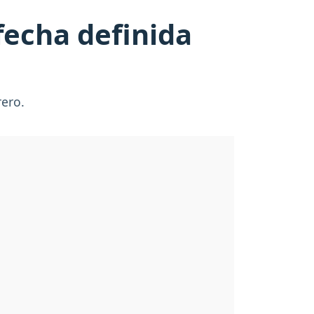
fecha definida
rero.