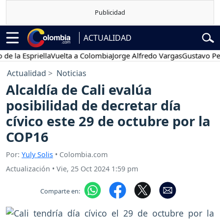
ACTUALIDAD
a Espriella
Vuelta a Colombia
Jorge Alfredo Vargas
Gustavo Petro
Actualidad
Noticias
Alcaldía de Cali evalúa
posibilidad de decretar día
cívico este 29 de octubre por la
COP16
Por:
Yuly Solis
• Colombia.com
Actualización
•
Vie, 25 Oct 2024 1:59 pm
Comparte en: