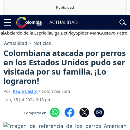
ACTUALIDAD
elardo de la Espriella
Liga BetPlay
Spider-Man
Gustavo Petro
Pos
Actualidad
Noticias
Colombiana atacada por perros
en los Estados Unidos pudo ser
visitada por su familia, ¡Lo
lograron!
Por:
Paula Castro
• Colombia.com
Lun, 15 Jul 2024 3:18 pm
Comparte en: