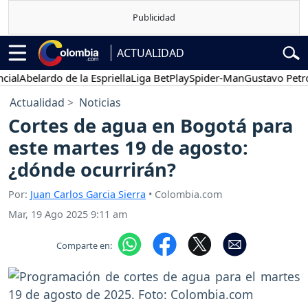
ACTUALIDAD
belardo de la Espriella
Liga BetPlay
Spider-Man
Gustavo Petro
P
Actualidad
Noticias
Cortes de agua en Bogotá para
este martes 19 de agosto:
¿dónde ocurrirán?
Por:
Juan Carlos Garcia Sierra
• Colombia.com
Mar, 19 Ago 2025 9:11 am
Comparte en: