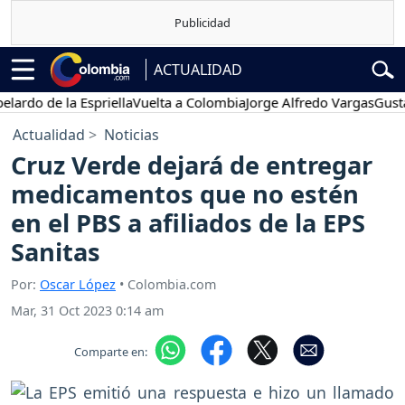
ACTUALIDAD
o de la Espriella
Vuelta a Colombia
Jorge Alfredo Vargas
Gustavo P
Actualidad
Noticias
Cruz Verde dejará de entregar
medicamentos que no estén
en el PBS a afiliados de la EPS
Sanitas
Por:
Oscar López
• Colombia.com
Mar, 31 Oct 2023 0:14 am
Comparte en: