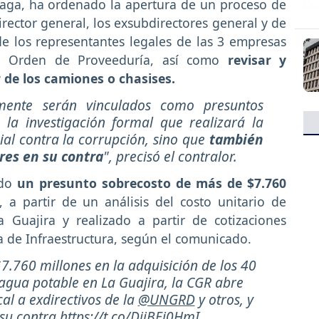
uaga, ha ordenado la apertura de un proceso de
irector general, los exsubdirectores general y de
e los representantes legales de las 3 empresas
ta Orden de Proveeduría, así como
revisar y
 de los camiones o chasises.
amente serán vinculados como presuntos
 la investigación formal que realizará la
al contra la corrupción, sino que
también
res en su contra
", precisó el contralor.
ado
un presunto sobrecosto de más de $7.760
 a partir de un análisis del costo unitario de
Guajira y realizado a partir de cotizaciones
 de Infraestructura, según el comunicado.
7.760 millones en la adquisición de los 40
 agua potable en La Guajira, la CGR abre
al a exdirectivos de la
@UNGRD
y otros, y
su contra.
https://t.co/DjiBEi0HmI