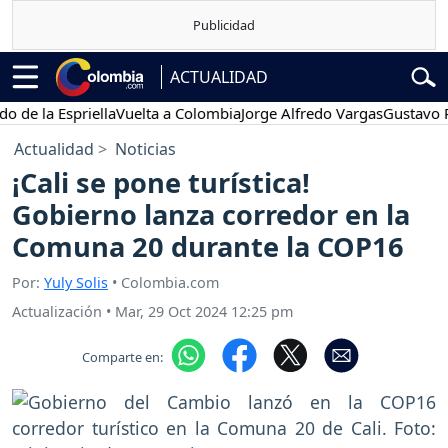
ACTUALIDAD
la Espriella
Vuelta a Colombia
Jorge Alfredo Vargas
Gustavo Petro
Actualidad
Noticias
¡Cali se pone turística!
Gobierno lanza corredor en la
Comuna 20 durante la COP16
Por:
Yuly Solis
• Colombia.com
Actualización
•
Mar, 29 Oct 2024 12:25 pm
Comparte en: