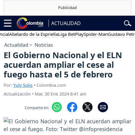
ACTUALIDAD
l
Abelardo de la Espriella
Liga BetPlay
Spider-Man
Gustavo Petro
Actualidad
Noticias
El Gobierno Nacional y el ELN
acuerdan ampliar el cese al
fuego hasta el 5 de febrero
Por:
Yuly Solis
• Colombia.com
Actualización
•
Mar, 30 Ene 2024 8:41 am
Comparte en: