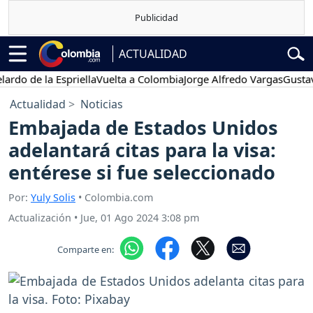
ACTUALIDAD
e la Espriella
Vuelta a Colombia
Jorge Alfredo Vargas
Gustavo Pet
Actualidad
Noticias
Embajada de Estados Unidos
adelantará citas para la visa:
entérese si fue seleccionado
Por:
Yuly Solis
• Colombia.com
Actualización
•
Jue, 01 Ago 2024 3:08 pm
Comparte en: