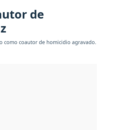
utor de
ez
do como coautor de homicidio agravado.