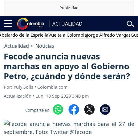
ACTUALIDAD
do de la Espriella
Vuelta a Colombia
Jorge Alfredo Vargas
Gustavo 
Actualidad
Noticias
Fecode anuncia nuevas
marchas en apoyo al Gobierno
Petro, ¿cuándo y dónde serán?
Por: Yuly Solis • Colombia.com
Actualización
•
Lun, 18 Sep 2023 3:40 pm
Comparte en: