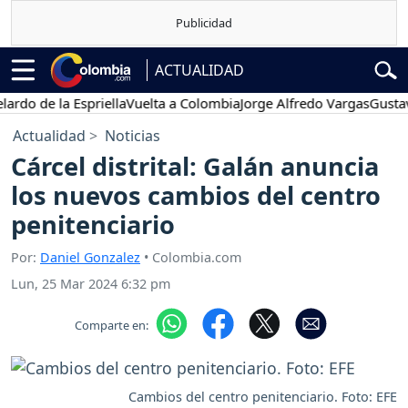
ACTUALIDAD
 de la Espriella
Vuelta a Colombia
Jorge Alfredo Vargas
Gustavo Pe
Actualidad
Noticias
Cárcel distrital: Galán anuncia
los nuevos cambios del centro
penitenciario
Por:
Daniel Gonzalez
• Colombia.com
Lun, 25 Mar 2024 6:32 pm
Comparte en:
Cambios del centro penitenciario. Foto: EFE