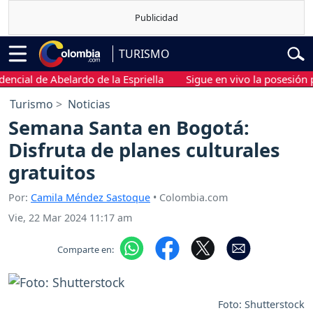
TURISMO
ial de Abelardo de la Espriella
Sigue en vivo la posesión presi
Turismo
Noticias
Semana Santa en Bogotá:
Disfruta de planes culturales
gratuitos
Por:
Camila Méndez Sastoque
• Colombia.com
Vie, 22 Mar 2024 11:17 am
Comparte en:
Foto: Shutterstock