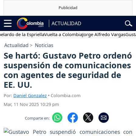
ACTUALIDAD
o de la Espriella
Vuelta a Colombia
Jorge Alfredo Vargas
Gustavo P
Actualidad
Noticias
Se hartó: Gustavo Petro ordenó
suspensión de comunicaciones
con agentes de seguridad de
EE. UU.
Por:
Daniel Gonzalez
• Colombia.com
Mar, 11 Nov 2025 10:29 pm
Comparte en: