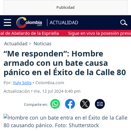
ACTUALIDAD
e Abelardo de la Espriella
Sigue en vivo la posesión presidenci
Actualidad
Noticias
“Me responden”: Hombre
armado con un bate causa
pánico en el Éxito de la Calle 80
Por:
Yuly Solis
• Colombia.com
Actualización
•
Vie, 12 Jul 2024 6:40 pm
Comparte en: