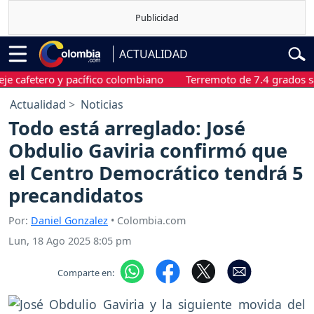
ACTUALIDAD
fetero y pacífico colombiano
Terremoto de 7.4 grados sacudió
Actualidad
Noticias
Todo está arreglado: José
Obdulio Gaviria confirmó que
el Centro Democrático tendrá 5
precandidatos
Por:
Daniel Gonzalez
• Colombia.com
Lun, 18 Ago 2025 8:05 pm
Comparte en: