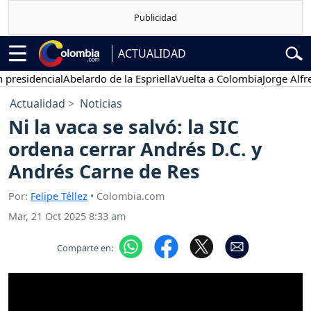
ACTUALIDAD
dencial
Abelardo de la Espriella
Vuelta a Colombia
Jorge Alfredo Va
Actualidad
Noticias
Ni la vaca se salvó: la SIC
ordena cerrar Andrés D.C. y
Andrés Carne de Res
Por:
Felipe Téllez
• Colombia.com
Mar, 21 Oct 2025 8:33 am
Comparte en: