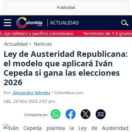
ACTUALIDAD
cafetero y pacífico colombiano
Terremoto de 7.4 grados sacud
Actualidad
Noticias
Ley de Austeridad Republicana:
el modelo que aplicará Iván
Cepeda si gana las elecciones
2026
Por:
Alexandra Méndez
• Colombia.com
Sáb, 29 Nov 2025 2:07 pm
Comparte en: