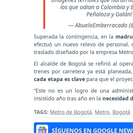
los que odian a Colombia y 
Peñaloza y Galán
— AbueloEmberracado (@
Superada la contingencia, en la
madrug
efectuó un nuevo relevo de personal, co
traslado diseñado por la empresa Metr
El alcalde de Bogotá se refirió al opera
trenes por carretera ya está planead
cada etapa es clave
para que el proyec
“Este no es un logro de una adminis
insistido año tras año en la
necesidad d
TAGS:
Metro de Bogotá
,
Metro
,
Bogotá
SÍGUENOS EN GOOGLE NEW