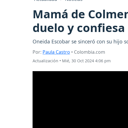
Mamá de Colmena
duelo y confiesa 
Oneida Escobar se sinceró con su hijo so
Por:
Paula Castro
• Colombia.com
Actualización
•
Mié, 30 Oct 2024 4:06 pm