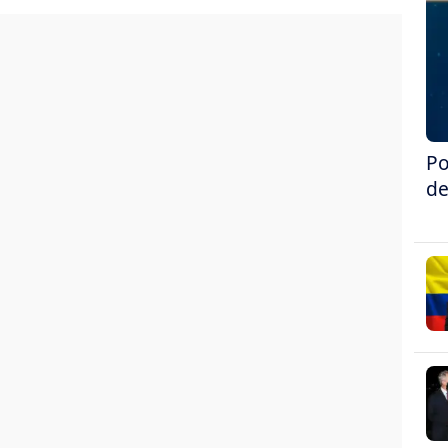
Po
de