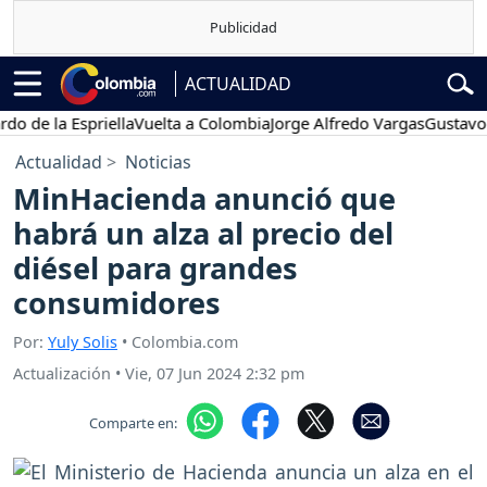
ACTUALIDAD
 la Espriella
Vuelta a Colombia
Jorge Alfredo Vargas
Gustavo Petr
Actualidad
Noticias
MinHacienda anunció que
habrá un alza al precio del
diésel para grandes
consumidores
Por:
Yuly Solis
• Colombia.com
Actualización
•
Vie, 07 Jun 2024 2:32 pm
Comparte en: