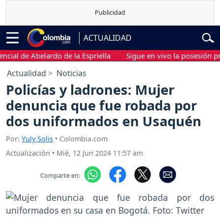
ACTUALIDAD
 de Abelardo de la Espriella
Sigue en vivo la posesión presiden
Actualidad
Noticias
Policías y ladrones: Mujer
denuncia que fue robada por
dos uniformados en Usaquén
Por:
Yuly Solis
• Colombia.com
Actualización
•
Mié, 12 Jun 2024 11:57 am
Comparte en: