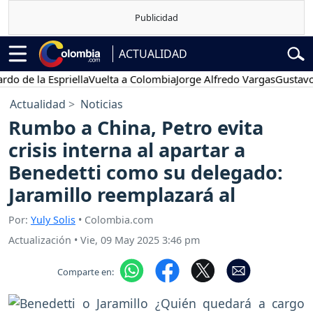
ACTUALIDAD
e la Espriella
Vuelta a Colombia
Jorge Alfredo Vargas
Gustavo Pet
Actualidad
Noticias
Rumbo a China, Petro evita
crisis interna al apartar a
Benedetti como su delegado:
Jaramillo reemplazará al
Por:
Yuly Solis
• Colombia.com
Actualización
•
Vie, 09 May 2025 3:46 pm
Comparte en: