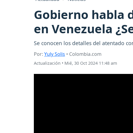
Gobierno habla 
en Venezuela ¿Se
Se conocen los detalles del atentado co
Por:
Yuly Solis
• Colombia.com
Actualización
•
Mié, 30 Oct 2024 11:48 am