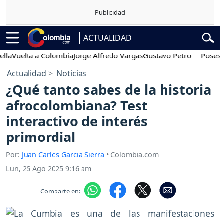
ACTUALIDAD
lta a Colombia
Jorge Alfredo Vargas
Gustavo Petro
Posesión pre
Actualidad
Noticias
¿Qué tanto sabes de la historia
afrocolombiana? Test
interactivo de interés
primordial
Por:
Juan Carlos Garcia Sierra
• Colombia.com
Lun, 25 Ago 2025 9:16 am
Comparte en: