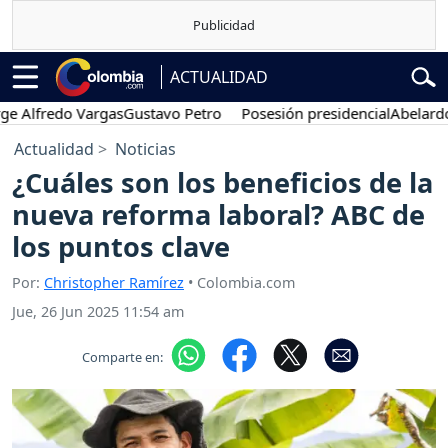
ACTUALIDAD
lfredo Vargas
Gustavo Petro
Posesión presidencial
Abelardo de la
Actualidad
Noticias
¿Cuáles son los beneficios de la
nueva reforma laboral? ABC de
los puntos clave
Por:
Christopher Ramírez
• Colombia.com
Jue, 26 Jun 2025 11:54 am
Comparte en: