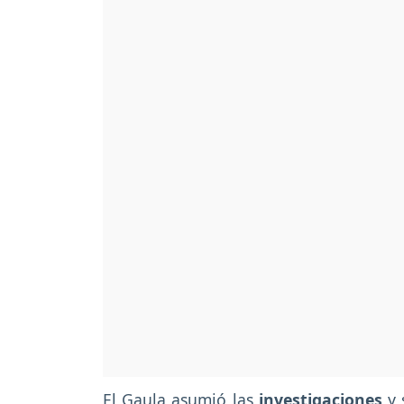
El Gaula asumió las
investigaciones
y 