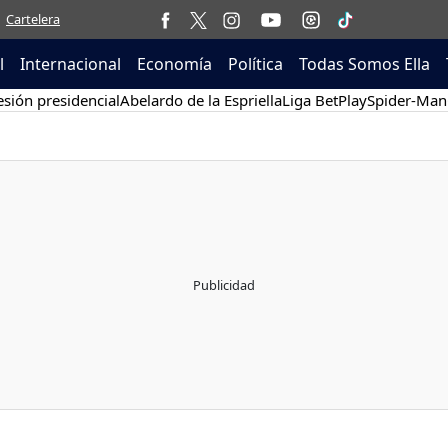
Cartelera
l
Internacional
Economía
Política
Todas Somos Ella
sión presidencial
Abelardo de la Espriella
Liga BetPlay
Spider-Man