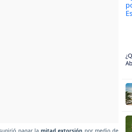
¿Q
Ab
sugirió pagar la
mitad extorsión
por medio de