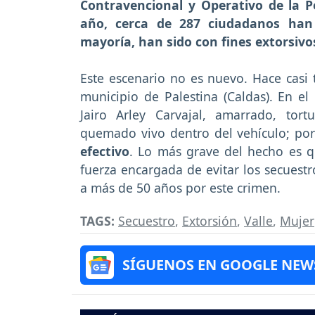
Contravencional y Operativo de la Po
año, cerca de 287 ciudadanos han 
mayoría, han sido con fines extorsivo
Este escenario no es nuevo. Hace casi 
municipio de Palestina (Caldas). En e
Jairo Arley Carvajal, amarrado, to
quemado vivo dentro del vehículo; por
efectivo
. Lo más grave del hecho es q
fuerza encargada de evitar los secuest
a más de 50 años por este crimen.
TAGS:
Secuestro
,
Extorsión
,
Valle
,
Mujer
SÍGUENOS EN GOOGLE NEW